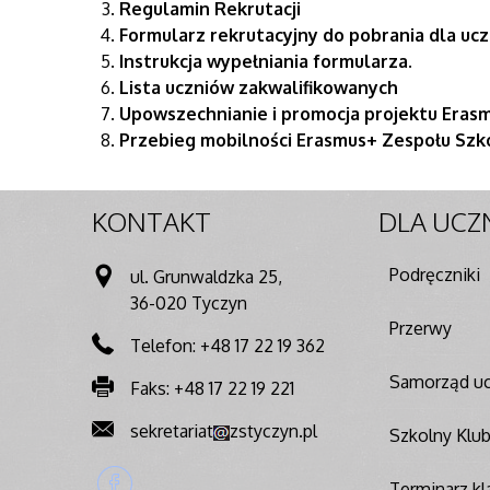
Regulamin Rekrutacji
Formularz rekrutacyjny do pobrania dla ucz
Instrukcja wypełniania formularza.
Lista uczniów zakwalifikowanych
Upowszechnianie i promocja projektu Eras
Przebieg mobilności Erasmus+ Zespołu Szk
KONTAKT
DLA
UCZ
Podręczniki
ul. Grunwaldzka 25,
36-020 Tyczyn
Przerwy
Telefon: +48 17 22 19 362
Samorząd uc
Faks: +48 17 22 19 221
sekretariat
zstyczyn.pl
Szkolny Klu
Terminarz kla