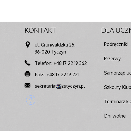
KONTAKT
DLA
UCZ
Podręczniki
ul. Grunwaldzka 25,
36-020 Tyczyn
Przerwy
Telefon: +48 17 22 19 362
Samorząd uc
Faks: +48 17 22 19 221
sekretariat
zstyczyn.pl
Szkolny Klu
Terminarz kla
Dni wolne