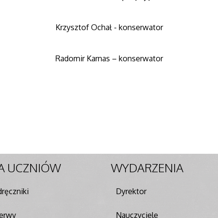
Krzysztof Ochał - konserwator
Radomir Karnas – konserwator
A
UCZNIÓW
WYDARZENIA
ręczniki
Dyrektor
zerwy
Nauczyciele