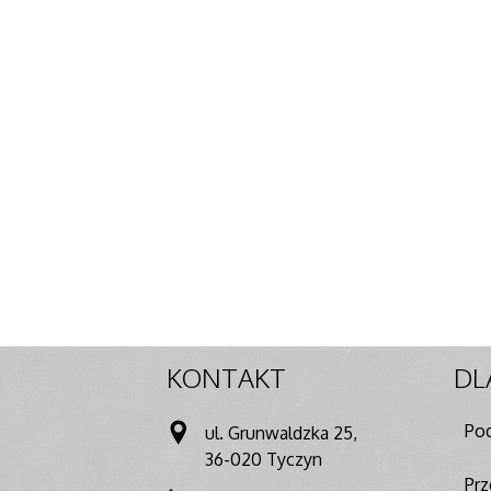
KONTAKT
DL
Pod
ul. Grunwaldzka 25,
36-020 Tyczyn
Pr