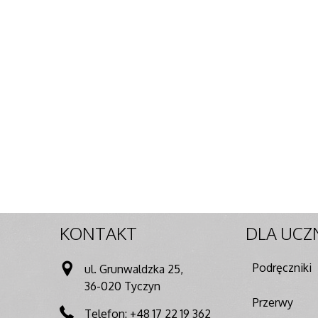
KONTAKT
DLA
UCZ
Podręczniki
ul. Grunwaldzka 25,
36-020 Tyczyn
Przerwy
Telefon: +48 17 22 19 362