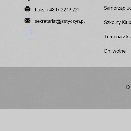
Samorząd uc
Faks: +48 17 22 19 221
sekretariat
zstyczyn.pl
Szkolny Klu
Terminarz kla
Dni wolne
© 