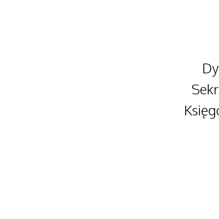
Dy
Sekre
Księg