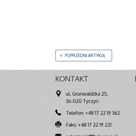
POPRZEDNI ARTYKUŁ
KONTAKT
ul. Grunwaldzka 25,
36-020 Tyczyn
Telefon: +48 17 22 19 362
Faks: +48 17 22 19 221