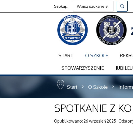
Szukaj...
START
O SZKOLE
REKR
STOWARZYSZENIE
JUBILEU
Start
O Szkole
Inform
SPOTKANIE Z K
Opublikowano: 26 wrzesień 2025
Odsłon