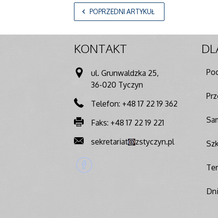
POPRZEDNI ARTYKUŁ
KONTAKT
DL
Pod
ul. Grunwaldzka 25,
36-020 Tyczyn
Pr
Telefon: +48 17 22 19 362
Sa
Faks: +48 17 22 19 221
sekretariat
zstyczyn.pl
Szk
Ter
Dn