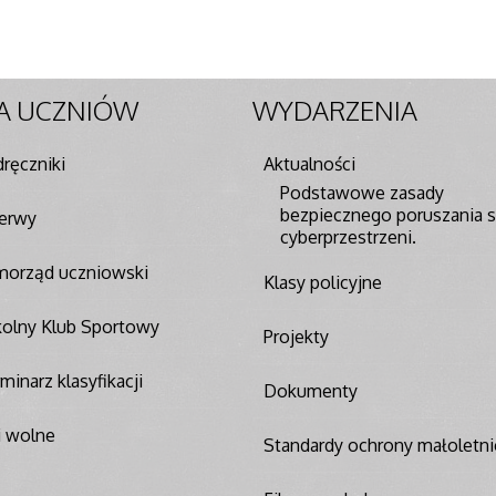
A
UCZNIÓW
WYDARZENIA
ręczniki
Aktualności
Podstawowe zasady
bezpiecznego poruszania s
zerwy
cyberprzestrzeni.
morząd uczniowski
Klasy policyjne
olny Klub Sportowy
Projekty
minarz klasyfikacji
Dokumenty
i wolne
Standardy ochrony małoletni