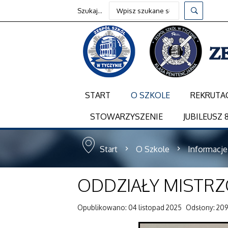
Szukaj...
START
O SZKOLE
REKRUTA
STOWARZYSZENIE
JUBILEUSZ 8
Start
O Szkole
Informacje
ODDZIAŁY MISTR
Opublikowano: 04 listopad 2025
Odsłony: 209