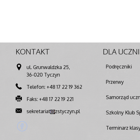
KONTAKT
DLA
UCZN
Podręczniki
ul. Grunwaldzka 25,
36-020 Tyczyn
Przerwy
Telefon: +48 17 22 19 362
Samorząd uczn
Faks: +48 17 22 19 221
sekretariat
zstyczyn.pl
Szkolny Klub 
Terminarz klasy