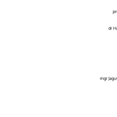
pr
dr H
mgr Jagus