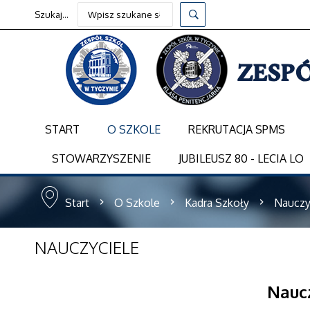
Szukaj...
START
O SZKOLE
REKRUTACJA SPMS
STOWARZYSZENIE
JUBILEUSZ 80 - LECIA LO
Start
O Szkole
Kadra Szkoły
Nauczy
NAUCZYCIELE
Naucz